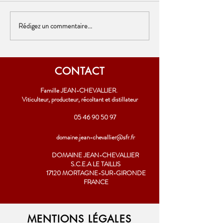
Vin Rosé - Médaille
NOUVEAUTÉ ! Vin Rouge 2022
Rédigez un commentaire...
CONTACT
Famille JEAN-CHEVALLIER.
Viticulteur, producteur, récoltant et distillateur
05 46 90 50 97
domaine.jean-chevallier@sfr.fr
DOMAINE JEAN-CHEVALLIER
S.C.E.A LE TAILLIS
17120 MORTAGNE-SUR-GIRONDE
FRANCE
MENTIONS LÉGALES