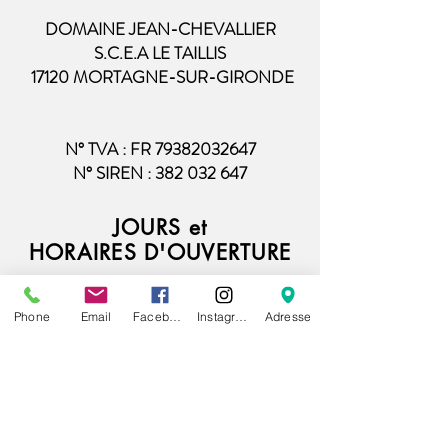
DOMAINE JEAN-CHEVALLIER
S.C.E.A LE TAILLIS
17120 MORTAGNE-SUR-GIRONDE
N° TVA : FR
79382032647
N° SIREN :
382 032 647
JOURS et
HORAIRES
D'OUVERTURE
Phone
Email
Facebook
Instagram
Adresse
Point d'
accueil
exploitation
:
Du Lundi au Vendredi : 9h / 12h