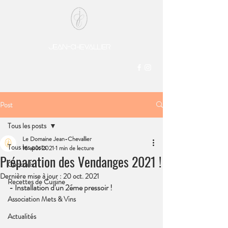
DOMAINE
Jean-chevaLlier
Depuis 1850
Post
Tous les posts
Le Domaine Jean-Chevallier
Tous les posts
16 août 2021
1 min de lecture
Préparation des Vendanges 2021 !
Cocktails
Dernière mise à jour :
20 oct. 2021
Recettes de Cuisine
- Installation d'un 2éme pressoir !
Association Mets & Vins
Actualités