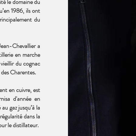
ité le domaine du
’en 1986, ils ont
principalement du
Jean-Chevallier a
tillerie en marche
vieillir du cognac
x des Charentes.
ent en cuivre, est
rnisa d'année en
 au gaz jusqu’à la
égularité dans la
r le distillateur.