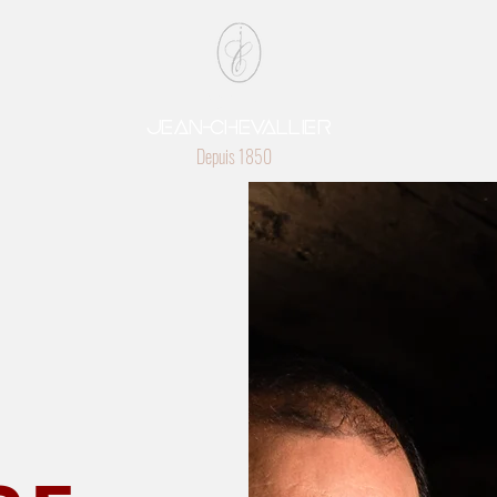
DOMAINE
Jean-chevaLlier
Depuis 1850