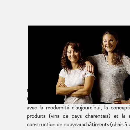
C'est maintenant, la 4éme génération, D
Christelle Jean-Chevallier, qui poursuit les ac
avec la modernité d'aujourd'hui, la concep
produits (vins de pays charentais) et la 
construction de nouveaux bâtiments (chais à 