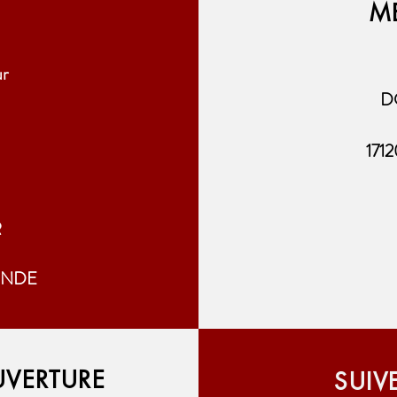
M
ur
D
171
R
NDE
UVERTURE
SUIV