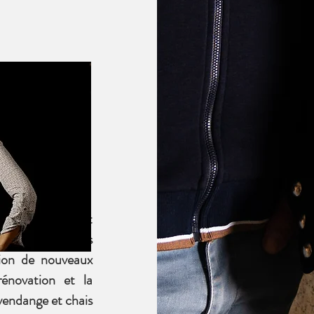
avid, Magali et
tivités du Taillis
tion de nouveaux
rénovation et la
vendange et chais