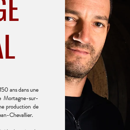
GE
AL
n 150 ans dans une
de Mortagne-sur-
une production de
ean-Chevallier.