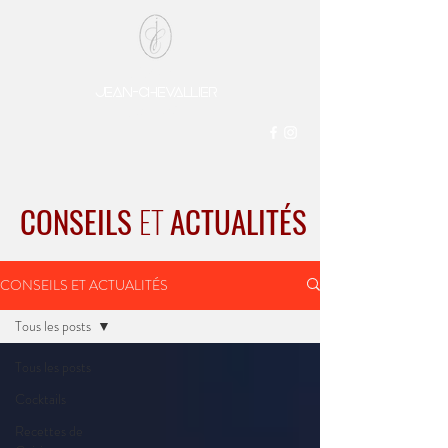
DOMAINE
Jean-chevaLlier
Depuis 1850
CONSEILS
ET
ACTUALITÉS
CONSEILS ET ACTUALITÉS
Tous les posts
Tous les posts
Cocktails
Recettes de