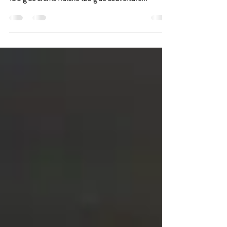
Un dessert aux saveurs de Charente Maritime !
INGRÉDIENTS Pour 4 personnes 8 noix fraîches
150 g de crème fraîche 125 g de couverture...